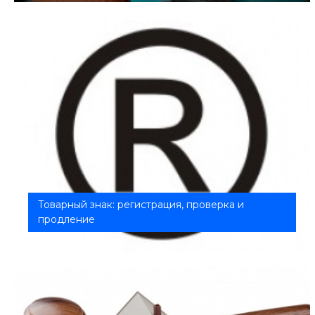
Товарный знак: регистрация, проверка и
продление
Товарный знак - это обозначение в виде
наименования и/или логотипа, которое...