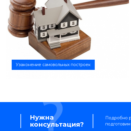
Узаконение самовольных построек
Узаконение самовольных построек – этот процесс,
в результате которого суд в...
Нужна
Подробно ра
консультация?
подготовим