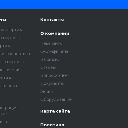
уги
Контакты
экспертиза
О компании
кспертиза
Реквизиты
ртиза
Сертификаты
ая экспертиза
Вакансии
экспертиза
Отзывы
аключения
Вопрос-ответ
ертиза
Документы
давности
Акции
Оборудование
истрация,
Карта сайта
ние
иза
Политика