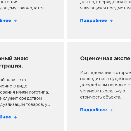
тветствия
для подтверждения фак
ующему законодател...
являющихся предметами 
бнее
Подробнее
ный знак:
Оценочная экспе
страция,
ерка и продление
Исследование, которое
проводится в судебном
й знак - это
досудебном порядке с
чение в виде
установить реальную
ования и/или логотипа,
стоимость объекта.
е служит средством
уализации товаров, у...
Подробнее
бнее