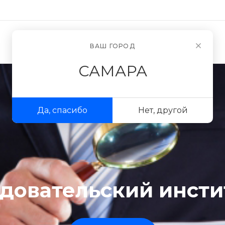
Новости
О компании
ВАШ ГОРОД
САМАРА
Да, спасибо
Нет, другой
довательский инсти