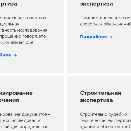
ертиза
экспертиза
стическая экспертиза –
Лингвистическая экспе
ециальная
словесных обозначений
идность исследования
Упрощённо говоря, это
Подробнее
иональная оце...
бнее
нзирование
Строительная
ючения
экспертиза
ирование документов –
Строительно судебно
оцесс исследования
техническая экспертиз
ений для определения
зданий и объектов тре