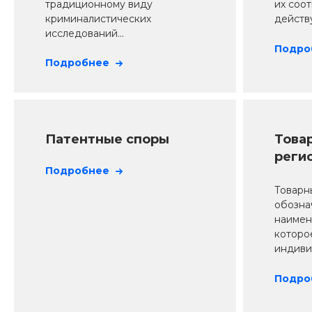
традиционному виду
их соо
криминалистических
действ
исследований...
Подро
Подробнее
Патентные споры
Товар
реги
Подробнее
пров
Товарны
обозна
наимен
которо
индивид
Подро