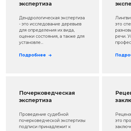
экспертиза
эксп
Дендрологическая экспертиза
Лингви
- это исследование деревьев
это сп
для определения их вида,
разнов
оценки состояния, а также для
речи. 
установле...
професс
Подробнее
Подро
Почерковедческая
Реце
экспертиза
закл
Проведение судебной
Реценз
почерковедческой экспертизы
это пр
подписи принадлежит к
заключ