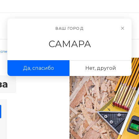
Новости
О компании
ВАШ ГОРОД
САМАРА
кспертиза
Да, спасибо
Нет, другой
за