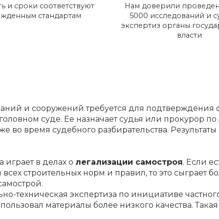
ь и сроки соответствуют
Нам доверили проведен
ржденным стандартам
5000 исследований и 
экспертиз органы госуд
власти
зданий и сооружений требуется для подтверждения
головном суде. Ее назначает судья или прокурор п
же во время судебного разбирательства. Результаты
 играет в делах о
легализации самостроя
. Если е
всех строительных норм и правил, то это сыграет 
самострой.
но-техническая экспертиза по инициативе частного 
пользовал материалы более низкого качества. Така