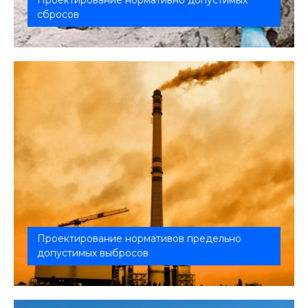
Проектирование нормативно допустимых
сбросов
Проектирование необходимо для получения
разрешения на сброс сточных вод.
Проектирование нормативов предельно
допустимых выбросов
Проект ПДВ понадобится, если на предприятии
есть хотя бы один источник загр...