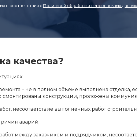
ых в соответствии с
Политикой обработки персональных данных
ка качества?
туациях:
емонта – не в полном объеме выполнена отделка, е
о смонтированы конструкции, проложены коммуни
бот, несоответствие выполненных работ строитель
причин аварий;
работ между заказчиком и подрядчиком, несоответ