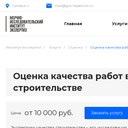
Самара
mail@gov-expertiza.ru
Главная
Услуги
Институт экспертиз
/
Услуги
/
Оценка
/
Оценка качества раб
Оценка качества работ 
строительстве
от 10 000 руб.
Заказать услугу
Цена:
Экспертиза качества строительства – это исследования,