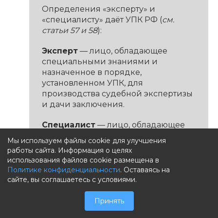
Определения «эксперту» и
«специалисту» даёт УПК РФ (
см.
статьи 57 и 58
):
Эксперт
— лицо, обладающее
специальными знаниями и
назначенное в порядке,
установленном УПК, для
производства судебной экспертизы
и дачи заключения.
Специалист
— лицо, обладающее
специальными знаниями,
Мы используем файлы cookie для улучшения
привлекаемое к участию в
работы сайта. Информация о целях
процессуальных действиях в
использования файлов cookie размещена в
порядке, установленном УПК, для
Политике конфиденциальности
. Оставаясь на
содействия в обнаружении,
сайте, вы соглашаетесь с условиями.
закреплении и изъятии предметов
и документов, применении
Принять
технических средств в